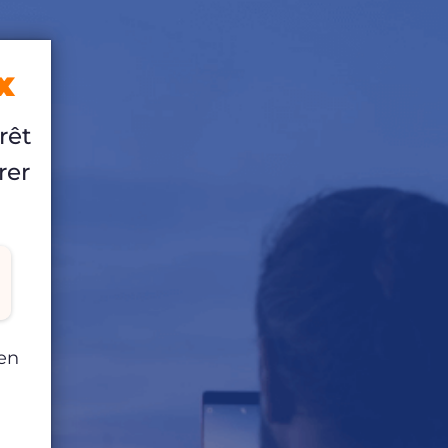
x
prêt
rer
 en