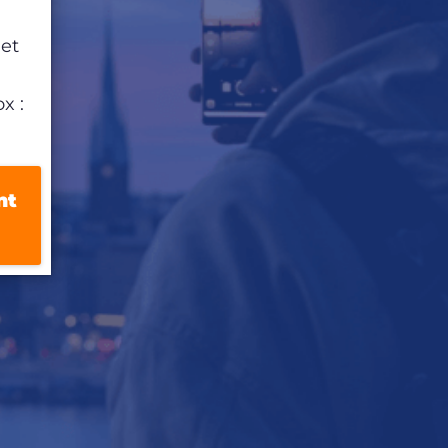
 et
x :
nt